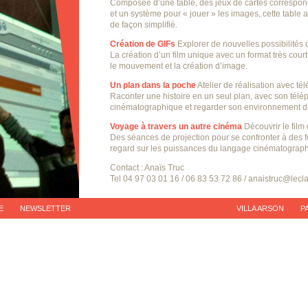
Composée d’une table, des jeux de cartes correspond
et un système pour « jouer » les images, cette table 
de façon simplifié.
Création de GIFs
Explorer de nouvelles possibilités 
La création d’un film unique avec un format très cour
le mouvement et la création d’image.
Un plan dans la poche
Atelier de réalisation avec té
Raconter une histoire en un seul plan, avec son tél
cinématographique et regarder son environnement d’
Voyage à travers un autre cinéma
Découvrir le film 
Des séances de projection pour se confronter à des f
regard sur les puissances du langage cinématograp
Contact : Anaïs Truc
Tel 04 97 03 01 16 / 06 83 53 72 86 / anaistruc@lecla
E
NEWSLETTER
VILLA ARSON
P