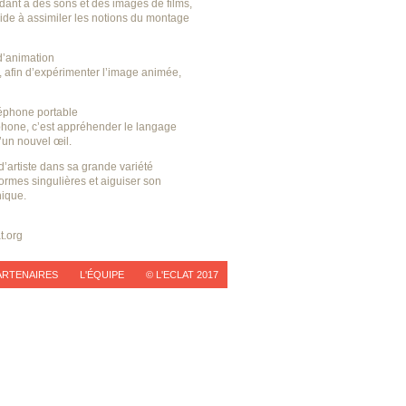
ant à des sons et des images de films,
aide à assimiler les notions du montage
d’animation
t, afin d’expérimenter l’image animée,
léphone portable
éphone, c’est appréhender le langage
un nouvel œil.
d’artiste dans sa grande variété
ormes singulières et aiguiser son
hique.
t.org
ARTENAIRES
L'ÉQUIPE
© L'ECLAT 2017