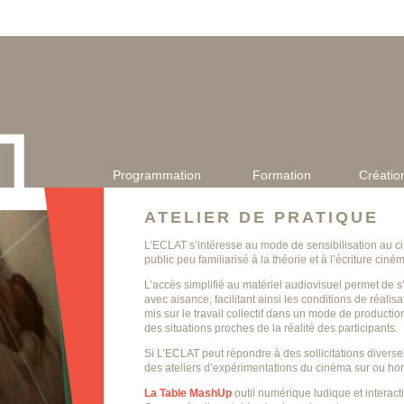
Programmation
Formation
Créatio
ATELIER DE PRATIQUE
L’ECLAT s’intéresse au mode de sensibilisation au c
public peu familiarisé à la théorie et à l’écriture cin
L’accès simplifié au matériel audiovisuel permet de s’
avec aisance, facilitant ainsi les conditions de réalisa
mis sur le travail collectif dans un mode de productio
des situations proches de la réalité des participants.
Si L’ECLAT peut répondre à des sollicitations dive
des ateliers d’expérimentations du cinéma sur ou hor
La Table MashUp
outil numérique ludique et interac