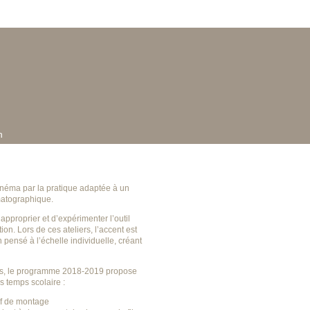
n
inéma par la pratique adaptée à un
ématographique.
approprier et d’expérimenter l’outil
tion. Lors de ces ateliers, l’accent est
n pensé à l’échelle individuelle, créant
rses, le programme 2018-2019 propose
s temps scolaire :
tif de montage