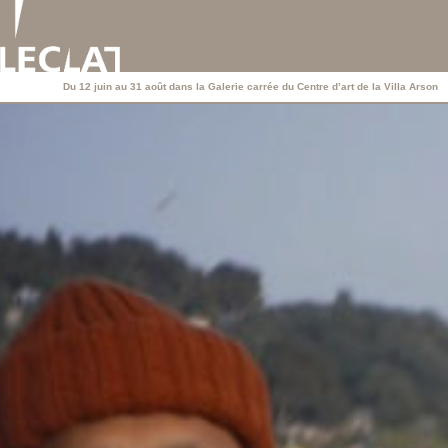
Du 12 juin au 31 août dans la Galerie carrée du Centre d’art de la Villa Arson