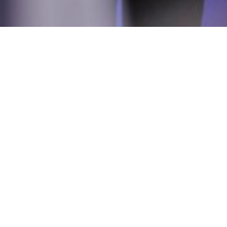
Consultez le programme
de Lucas Belvaux (France, 2016, 1h58)
Projection-débat en présence du cinéaste & Frank Rollier,
psychanalyste - en partenariat avec L'ACF-ECA
Pauline, infirmière à domicile, entre Lens et Lille, s’occupe seule de
ses deux enfants et de son père ancien métallurgiste. Dévouée et
généreuse, tous ses patients l’aiment et comptent sur elle. Profitant de
sa popularité, les dirigeants d’un parti extrémiste vont lui proposer
d’être leur candidate aux prochaines municipales. Engagé sans être