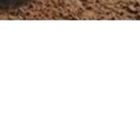
Consultez le programme
de Wang Bing (Chine, 2012, 1h53)
En présence du cinéaste
A la fin des années 1950, le gouvernement chinois expédie aux
travaux forcés des milliers d’hommes, considérés comme droitiers au
regard de leur passé ou de leurs critiques envers le Parti communiste.
Déportés au nord-ouest du pays, en plein désert de Gobi et à des
milliers de kilomètres de leurs familles pour être rééduqués, ils sont