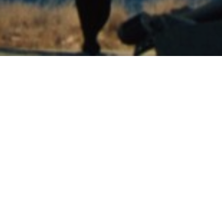
Consultez le programme
de Joana Hadjithomas et Khalil Joreige (Liban, 2013, 1h35)
projection en plein air dans les jardins de la Villa Arson
Au tout début des années soixante, durant la Guerre froide et au
temps du panarabisme, un groupe d’étudiants et de chercheurs