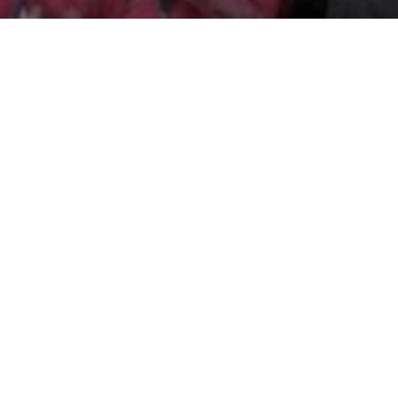
Consultez le programme
de Clément Cogitore (France/Finlande, 2017, 50')
En présence de l'artiste
Au milieu de la taïga sibérienne, à 700 km du moindre village, se sont
installées deux familles qui y vivent en total autarcie. Aucune route ne
mène là-bas. Seul un long voyage sur le fleuve Lenissei en bateau,
puis en hélicoptère, permet de rejoindre Braguino. Au milieu du
village : une barrière. Les deux familles refusent de se parler. Au-delà
d’une simple étude ethnographique, Clément Cogitore livre un conte
cruel révélateur d’un instant de bascule de notre civilisation. En juillet
2017, Braguino a reçu la mention spéciale du Grand Prix de la
compétition internationale du FIDMarseille.