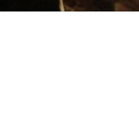
Consultez le programme
de João Pedro Rodrigues et João Rui Guerra da Mata (Portugal,
2013, 1h25)
Présenté par Joao Pedro Rodrigues & Joao Rui Guerra da Mata
Trente ans plus tard, je me rends à Macao où je ne suis jamais revenu
depuis mon enfance. J’ai reçu un mail à Lisbonne de Candy, une
amie dont je n’avais plus de nouvelles depuis longtemps. Elle disait
s’être encore aventurée avec les mauvais garçons et elle me priait de
venir à Macao où se passaient des choses effrayantes, selon ses
propres mots.