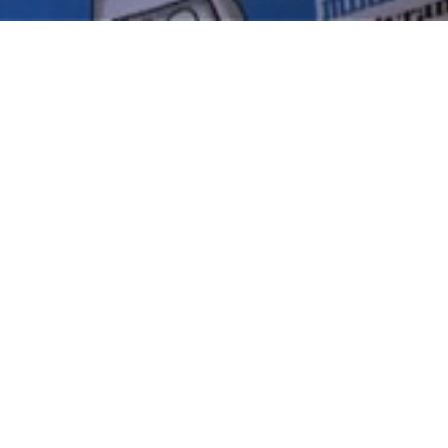
Consultez le programme
de Pierre Carles (France, 2014, 44 min)
En présence de Pierre Carles
Alors que la visite en France d’un champion de la croissance
économique passe rarement inaperçue, pourquoi la presse
hexagonale a-t-elle boudé la venue de Rafael Correa, le Président
équatorien, qui souhaitait dire aux populations européennes : ne
faites pas la folie de vous plier aux injonctions des banques, regardez
comment l’austérité a failli ruiner notre pays. Pareil avertissement est-
il sans intérêt pour le public français ? « On ne fait pas boire un âne
qui n’a pas soif », a chuinté Ivan Levaï, vétéran chez France Inter.
Mais qui sont les ânes ?