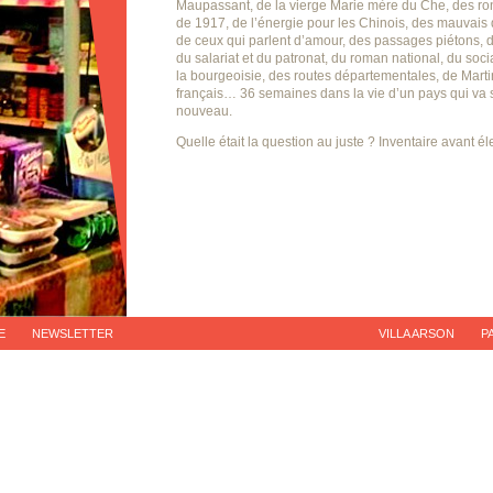
Maupassant, de la vierge Marie mère du Che, des ron
de 1917, de l’énergie pour les Chinois, des mauvais 
de ceux qui parlent d’amour, des passages piétons, d
du salariat et du patronat, du roman national, du soci
la bourgeoisie, des routes départementales, de Mart
français… 36 semaines dans la vie d’un pays qui va s
nouveau.
Quelle était la question au juste ? Inventaire avant él
E
NEWSLETTER
VILLA ARSON
P