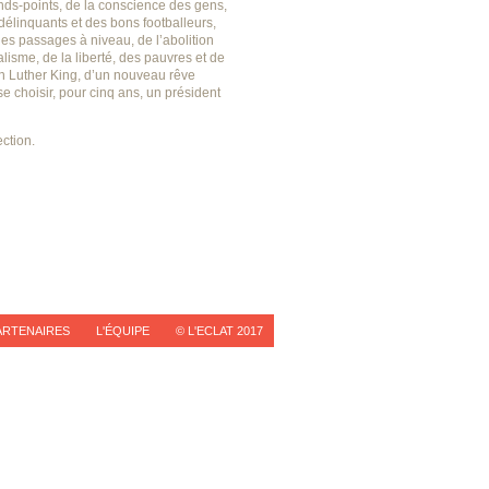
ds-points, de la conscience des gens,
délinquants et des bons footballeurs,
es passages à niveau, de l’abolition
alisme, de la liberté, des pauvres et de
in Luther King, d’un nouveau rêve
e choisir, pour cinq ans, un président
ection.
ARTENAIRES
L'ÉQUIPE
© L'ECLAT 2017