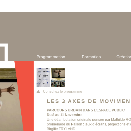
Programmation
Formation
Créatio
Consultez le programme
LES 3 AXES DE MOVIME
PARCOURS URBAIN DANS L’ESPACE PUBLIC
Du 8 au 11 Novembre
Une déambulation originale pensée par Mathilde RO
promenade du Paillon : jeux d’écrans, projections et
Birgitte FRYLAND.