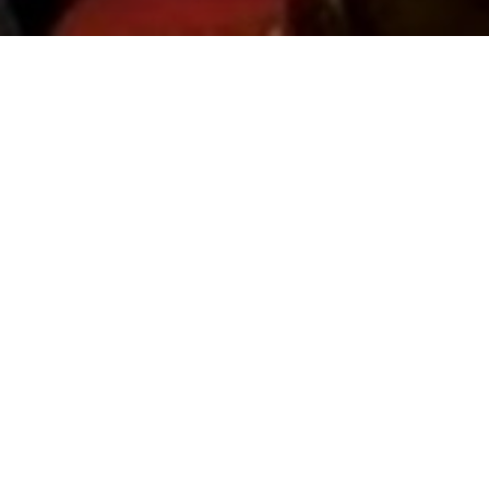
Consultez le programme
de Pierre Carles (France, 2002, 1h33)
Le personnage de justicier incarné par Pierre Carles dans
Pas vu Pas
pris
, reprend du service. Après les journalistes vedettes du petit écran,
il prend cette fois–ci pour cible les faux critiques de la télévision à
travers la figure emblématique de Daniel Schneidermann, animateur
d’
Arrêt sur Images
, et analyse des mécanismes de censure en œuvre
à la télévision.
Enfin pris ?
est aussi une réflexion sur la manière dont le pouvoir
change les gens, sur les ressorts intimes de l’ambition et de la fidélité.