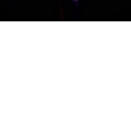
Consultez le programme
Née en France en 1972,
Marie Losier
a étudié la littérature à
l’Université de Nanterre et les Beaux-Arts à New York où elle a
longtemps assuré la programmation de films à l’Alliance Française.
Elle réalisa de nombreux portraits avant-gardistes pour le compte de
réalisateurs, musiciens et compositeurs tels George Kuchar, Guy
Maddin, Richard Foreman, Tony Conrad et Genesis P.Orridge.