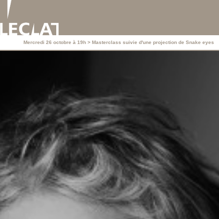
Mercredi 26 octobre à 19h > Masterclass suivie d'une projection de Snake eyes