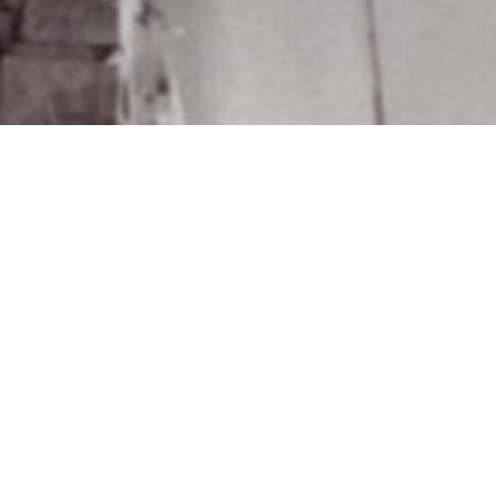
Consultez le programme
de Claudio Pazienza (1997, 1h43)
Présentation des thèmes choisis pour parcourir l’œuvre du cinéaste
suivie d’une parole vive de Frédéric Sabouraud et d’une rencontre
avec Claudio Pazienza