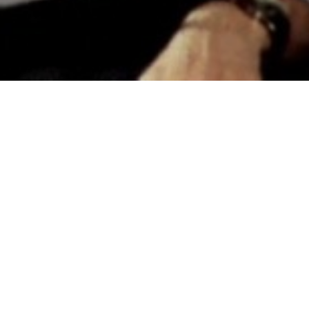
Consultez le programme
de Jean-Luc Godard et Jean-Pierre Gorin (France, 1972, 1h35)
animé par Guy Scarpetta
Une journaliste américaine enquêtant sur le patronat français est
séquestrée avec le cinéaste qui l’a introduite dans l’usine par des