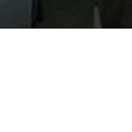
Consultez le programme
de Julien Camy (France, 2002/2012, 45 min)
suivi d’un débat avec Julien Camy et Farid Dridi
Omar Dridi est arrivé en France à l’âge de 10 ans en 1964 après avoir
perdu ses deux parents pendant la guerre d’Algérie. A force de travail,
il réussit socialement et dirige actuellement une boulangerie à