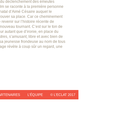
ate du déclenchement des émeutes
ilm se raconte à la première personne
natal d’Aimé Césaire auquel le
etrouver sa place. Car ce cheminement
 revenir sur l’histoire récente de
 nouveau tournant. C’est sur le ton de
ur autant que d’ironie, en place du
res, s’amusant, libre et avec bien de
t sa jeunesse frondeuse au nom de tous
rage révèle à coup sûr un regard, une
ARTENAIRES
L'ÉQUIPE
© L'ECLAT 2017