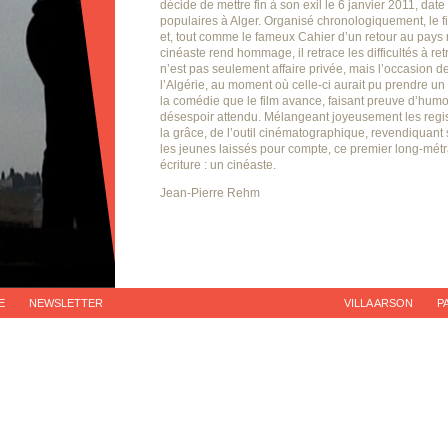
décide de mettre fin à son exil le 6 janvier 2011, d
populaires à Alger. Organisé chronologiquement, le f
et, tout comme le fameux Cahier d’un retour au pays 
cinéaste rend hommage, il retrace les difficultés à r
n’est pas seulement affaire privée, mais l’occasion de
l’Algérie, au moment où celle-ci aurait pu prendre un
la comédie que le film avance, faisant preuve d’humo
désespoir attendu. Mélangeant joyeusement les regist
la grâce, de l’outil cinématographique, revendiquan
les jeunes laissés pour compte, ce premier long-mét
écriture : un cinéaste.
Jean-Pierre Rehm
E
NEWSLETTER
VILLA ARSON
P