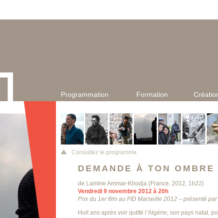
Programmation
Formation
Créatio
Consultez le programme
DEMANDE À TON OMBRE
de Lamine Ammar-Khodja (France, 2012, 1h22)
Vendredi 9 novembre 2012 à 20h
Prix du 1er film au FID Marseille 2012 – présenté pa
Huit ans après voir quitté l’Algérie, son pays natal